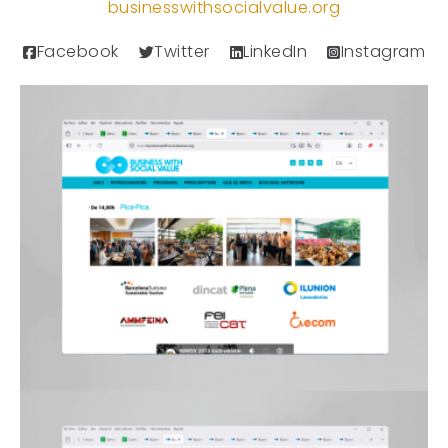
businesswithsocialvalue.org
Facebook
Twitter
LinkedIn
Instagram