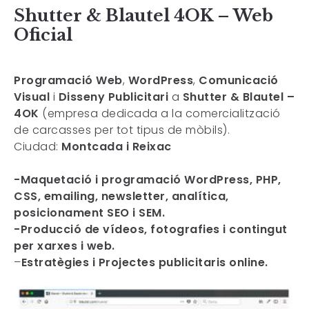
Shutter & Blautel 4OK – Web
Oficial
Programació Web
,
WordPress
,
Comunicació
Visual
i
Disseny Publicitari
a
Shutter & Blautel –
4OK
(empresa dedicada a la comercialització
de carcasses per tot tipus de mòbils).
Ciudad:
Montcada i Reixac
-Maquetació i programació WordPress, PHP,
CSS, emailing, newsletter, analítica,
posicionament SEO i SEM.
-Producció de vídeos, fotografies i contingut
per xarxes i web.
–
Estratègies i Projectes publicitaris online.